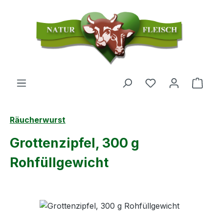
Zum Hauptinhalt springen
Du hast 0 Produ
Ware
Räucherwurst
Grottenzipfel, 300 g
Rohfüllgewicht
Bildergalerie überspringen