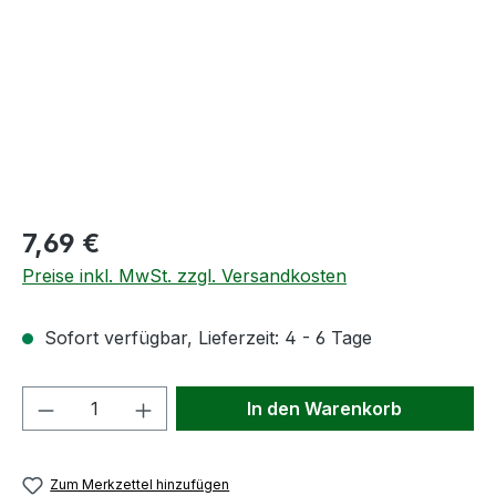
Regulärer Preis:
7,69 €
Preise inkl. MwSt. zzgl. Versandkosten
Sofort verfügbar, Lieferzeit: 4 - 6 Tage
Produkt Anzahl: Gib den gewünschten We
In den Warenkorb
Zum Merkzettel hinzufügen