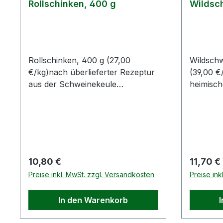
gSalz4,5
Rollschinken, 400 g
Wildsc
Rollschinken, 400 g (27,00
Wildschw
€/kg)nach überlieferter Rezeptur
(39,00 €
aus der Schweinekeule
heimisch
hergestellt; von Hand gebunden
trocken 
und
Buchenh
geräuchertFarbe/Aussehen/Konsi
geräuch
stenz: fleischfarben, trocken,
stenz: du
gesalzen und warm
schnittf
geräuchertGeschmack:
Wildgesc
Regulärer Preis:
Reguläre
10,80 €
11,70 €
abgerundeter Fleischgeschmack,
mild ges
Preise inkl. MwSt. zzgl. Versandkosten
Preise ink
mild gesalzen, geräuchertZutaten:
Wildschw
Schweinefleisch, Kochsalz mit
Kochsalz
In den Warenkorb
Konservierungsstoff E250,
E250, G
Gewürze, RauchLieferform: lose
RauchLie