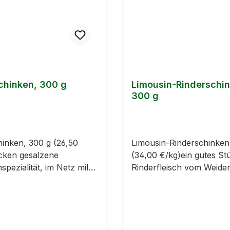
chinken, 300 g
Limousin-Rinderschin
300 g
inken, 300 g (26,50
Limousin-Rinderschinken
cken gesalzene
(34,00 €/kg)ein gutes St
spezialität, im Netz mild
Rinderfleisch vom Weider
rt, vom Kernfleischstück
Oberweißbach, trocken g
mild
ekotelettsFarbe/Aussehe
geräuchertFarbe/Ausseh
tenz: fleischfarben,
stenz: dunkelrot, fleisch
 gesalzen und warm
schnittfestGeschmack: