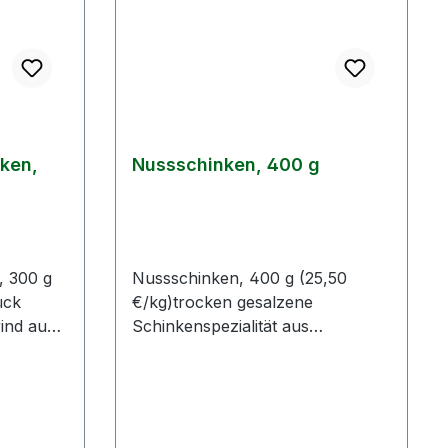
ken,
Nussschinken, 400 g
, 300 g
Nussschinken, 400 g (25,50
ück
€/kg)trocken gesalzene
ind aus
Schinkenspezialität aus
esalzen,
Schweinefleisch, im Netz mild
geräuchertFarbe/Aussehen/Konsi
en/Konsi
stenz: fleischfarben,
farben,
schnittfestGeschmack:
abgerundeter Fleischgeschmack,