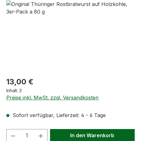
Bildergalerie überspringen
Regulärer Preis:
13,00 €
Inhalt:
3
Preise inkl. MwSt. zzgl. Versandkosten
Sofort verfügbar, Lieferzeit: 4 - 6 Tage
Produkt Anzahl: Gib den gewünschten We
In den Warenkorb