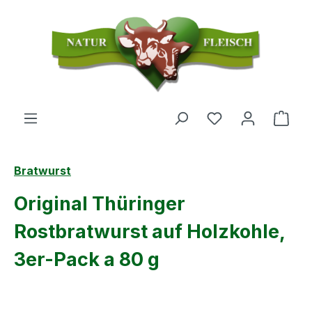
Zum Hauptinhalt springen
Du hast 0 Produ
Ware
Bratwurst
Original Thüringer
Rostbratwurst auf Holzkohle,
3er-Pack a 80 g