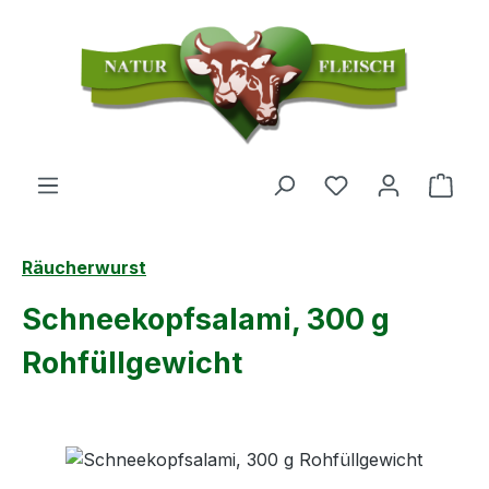
Zum Hauptinhalt springen
Du hast 0 Produ
Ware
Räucherwurst
Schneekopfsalami, 300 g
Rohfüllgewicht
Bildergalerie überspringen