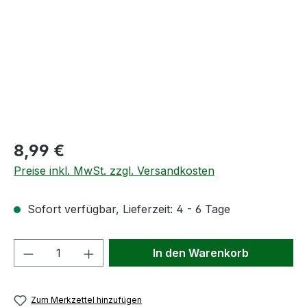
Regulärer Preis:
8,99 €
Preise inkl. MwSt. zzgl. Versandkosten
Sofort verfügbar, Lieferzeit: 4 - 6 Tage
Produkt Anzahl: Gib den gewünschten We
In den Warenkorb
Zum Merkzettel hinzufügen